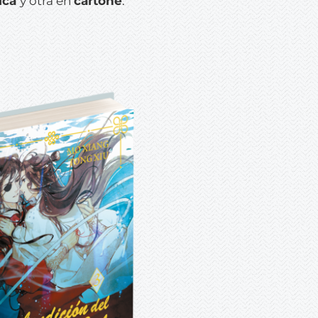
ica
y otra en
cartoné
.