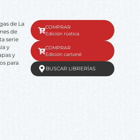
egas de
La
mes de
Edición rústica
a serie
ía y
Edición cartoné
apas y
os para
BUSCAR LIBRERÍAS