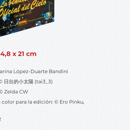
14,8 x 21 cm
Marina López-Duarte Bandini
a: © 日出的小太陽 (tai3_3)
: © Zelda CW
a color para la edición: © Ero Pinku,
2