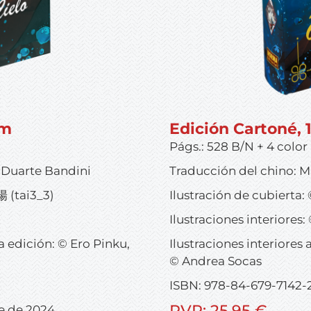
cm
Edición Cartoné, 
Págs.: 528 B/N + 4 color
-Duarte Bandini
Traducción del chino: 
 (tai3_3)
Ilustración de cubiert
Ilustraciones interiores
la edición: © Ero Pinku,
Ilustraciones interiores 
© Andrea Socas
ISBN: 978-84-679-7142-
PVP: 25,95 €
e de 2024